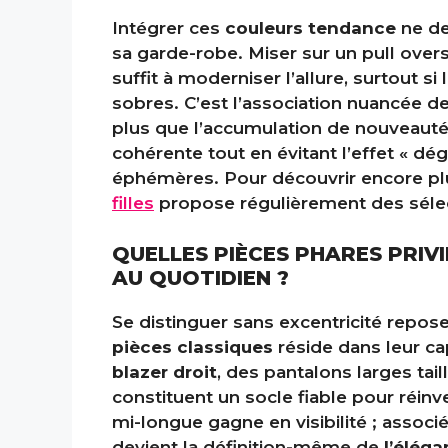
Intégrer ces
couleurs tendance
ne de
sa garde-robe. Miser sur un pull over
suffit à moderniser l’allure, surtout si
sobres. C’est l’association nuancée de
plus que l’accumulation de nouveautés
cohérente tout en évitant l’effet « d
éphémères. Pour découvrir encore plus
filles
propose régulièrement des séle
QUELLES PIÈCES PHARES PRIV
AU QUOTIDIEN ?
Se distinguer sans excentricité repos
pièces classiques
réside dans leur cap
blazer droit
, des pantalons larges ta
constituent un socle fiable pour réin
mi-longue gagne en visibilité ; associ
devient la définition-même de
l’élég